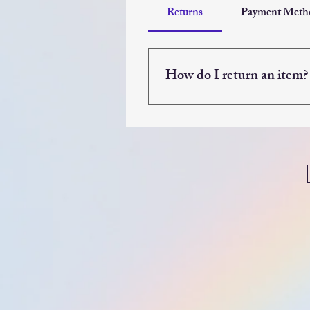
Returns
Payment Meth
How do I return an item?
You can return unused, unopened 